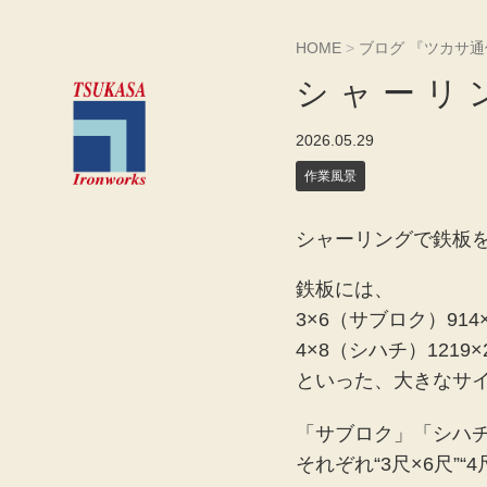
HOME
>
ブログ 『ツカサ通
シャーリ
2026.05.29
作業風景
シャーリングで鉄板
鉄板には、
3×6（サブロク）914×
4×8（シハチ）1219×
といった、大きなサ
「サブロク」「シハ
それぞれ“3尺×6尺”