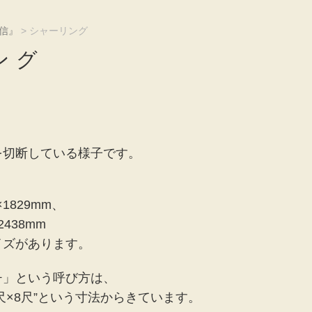
信』
>
シャーリング
ング
を切断している様子です。
1829mm、
2438mm
イズがあります。
チ」という呼び方は、
“4尺×8尺”という寸法からきています。