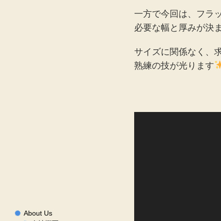
一方で今回は、フラッ
必要な幅と厚みが決
サイズに関係なく、
熟練の技が光ります
動
画
プ
レ
ー
ヤ
ー
About Us