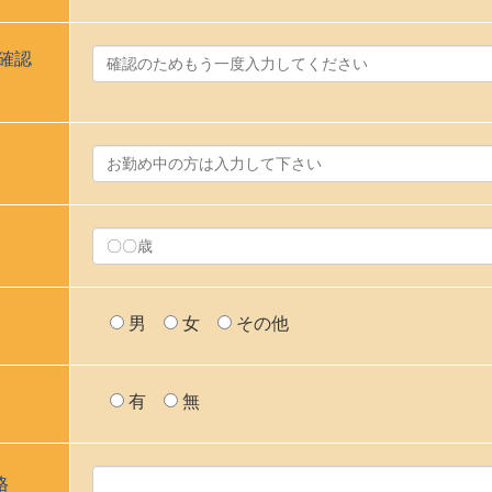
確認
男
女
その他
有
無
格