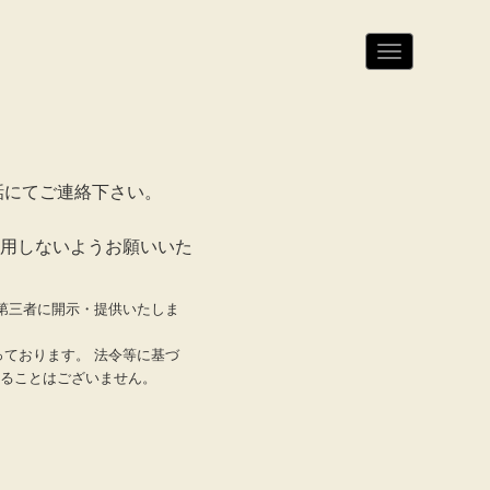
N
a
v
i
g
a
t
i
o
話にてご連絡下さい。
n
用しないようお願いいた
第三者に開示・提供いたしま
ております。 法令等に基づ
ることはございません。