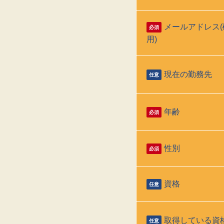
メールアドレス(
必須
用)
現在の勤務先
任意
年齢
必須
性別
必須
資格
任意
取得している資
任意