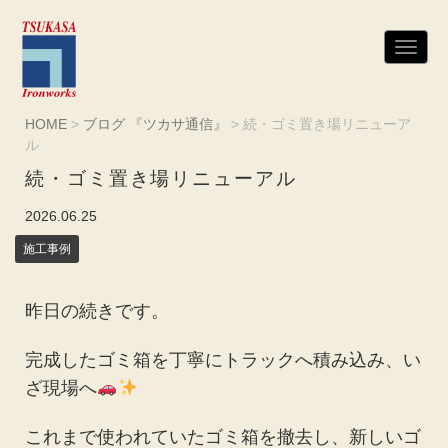
N
a
v
i
g
HOME
>
ブログ 『ツカサ通信』
>
続・ゴミ置き場リニューア
a
t
ル
i
o
続・ゴミ置き場リニューアル
n
2026.06.25
施工事例
昨日の続きです。
完成したゴミ箱を丁寧にトラックへ積み込み、い
ざ現場へ
これまで使われていたゴミ箱を撤去し、新しいゴ