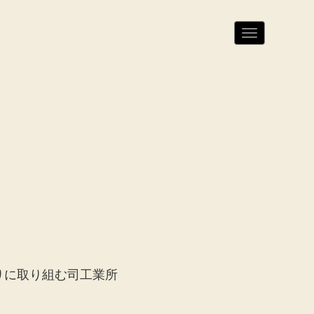
N
a
v
i
g
a
t
i
o
n
りに取り組む司工業所