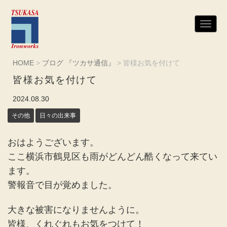
N
a
v
i
g
HOME
>
ブログ 『ツカサ通信』
>
皆様お気を付けて
a
t
皆様お気を付けて
i
o
n
2024.08.30
その他
日々の出来事
おはようございます。
ここ横浜市鶴見区も雨がどんどん酷くなって来てい
ます。
警報音で目が覚めました。
大きな被害になりませんように。
皆様、くれぐれもお気をつけて！