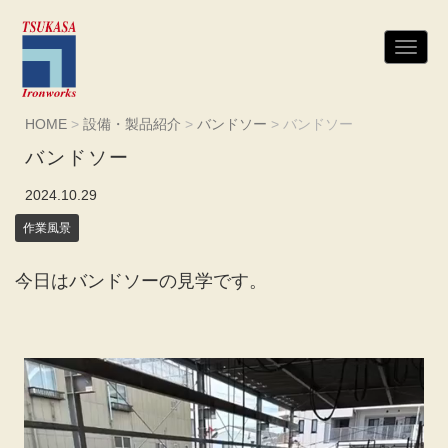
N
a
v
i
g
HOME
>
設備・製品紹介
>
バンドソー
>
バンドソー
a
t
バンドソー
i
o
n
2024.10.29
作業風景
今日はバンドソーの見学です。
動
画
プ
レ
ー
ヤ