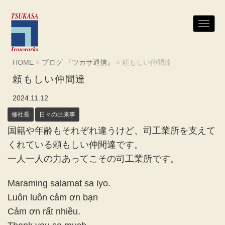
N
a
v
i
g
HOME
>
ブログ 『ツカサ通信』
>
頼もしい仲間達
a
t
頼もしい仲間達
i
o
n
2024.11.12
修社長
日々の出来事
国籍や年齢もそれぞれ違うけど、司工業所を支えて
くれている頼もしい仲間達です。
一人一人の力あってこその司工業所です。
Maraming salamat sa iyo.
Luôn luôn cảm ơn bạn
Cảm ơn rất nhiều.