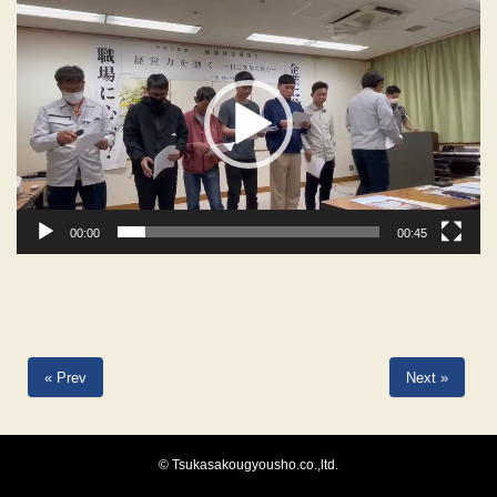
動
画
プ
レ
ー
ヤ
ー
00:00
00:45
« Prev
Next »
© Tsukasakougyousho.co.,ltd.