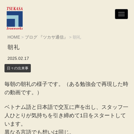
N
a
v
i
g
HOME
>
ブログ 『ツカサ通信』
>
朝礼
a
t
朝礼
i
o
n
2025.02.17
日々の出来事
毎朝の朝礼の様子です。（ある勉強会で再現した時
の動画です。）
ベトナム語と日本語で交互に声を出し、スタッフ一
人ひとりが気持ちを引き締めて1日をスタートして
います。
異なる言語でも想いは同じ。