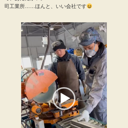
司工業所……ほんと、いい会社です
動
画
プ
レ
ー
ヤ
ー