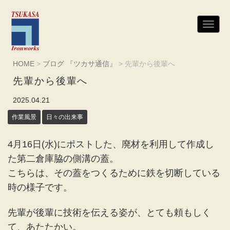
N
a
v
i
g
HOME
>
ブログ 『ツカサ通信』
>
先輩から後輩へ
a
t
先輩から後輩へ
i
o
n
2025.04.21
作業風景
日々の出来事
4月16日(水)にポストした、廃材を利用して作成し
た第二倉庫脇の側溝の蓋。
こちらは、その蓋をつくるために鉄を切断している
時の様子です。
先輩が後輩に技術を伝える姿が、とても頼もしく
て、あたたかい。