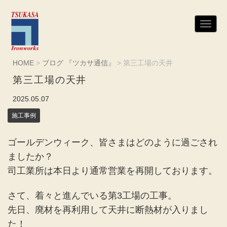
N
a
v
i
g
HOME
>
ブログ 『ツカサ通信』
>
第三工場の天井
a
t
第三工場の天井
i
o
n
2025.05.07
施工事例
ゴールデンウィーク、皆さまはどのように過ごされ
ましたか？
司工業所は本日より通常営業を再開しております。
さて、着々と進んでいる第3工場の工事。
先日、廃材を再利用して天井に断熱材が入りまし
た！