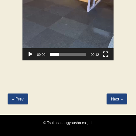
00:00
00:12
« Prev
Next »
© Tsukasakougyousho.co.,ltd.