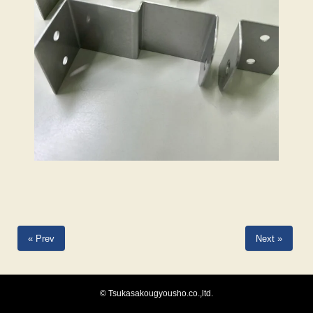
« Prev
Next »
© Tsukasakougyousho.co.,ltd.