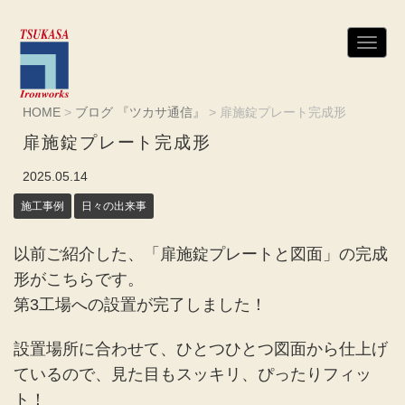
N
a
v
i
g
HOME
>
ブログ 『ツカサ通信』
>
扉施錠プレート完成形
a
t
扉施錠プレート完成形
i
o
n
2025.05.14
施工事例
日々の出来事
以前ご紹介した、「扉施錠プレートと図面」の完成
形がこちらです。
第3工場への設置が完了しました！
設置場所に合わせて、ひとつひとつ図面から仕上げ
ているので、見た目もスッキリ、ぴったりフィッ
ト！