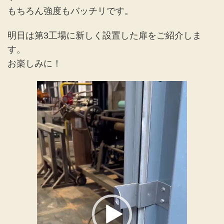
もちろん強度もバッチリです。
明日は第3工場に新しく設置した扉をご紹介しま
す。
お楽しみに！
動
画
プ
レ
ー
ヤ
ー