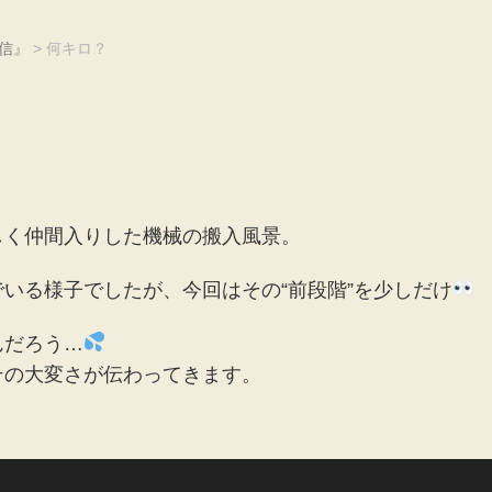
信』
>
何キロ？
しく仲間入りした機械の搬入風景。
いる様子でしたが、今回はその“前段階”を少しだけ
んだろう…
その大変さが伝わってきます。
動
画