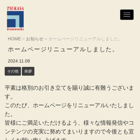
N
a
v
i
g
HOME
>
お知らせ
>
ホームページリニューアルしました。
a
t
ホームページリニューアルしました。
i
o
n
2024.11.08
その他
挨拶
平素は格別のお引き立てを賜り誠に有難うございま
す。
このたび、ホームページをリニューアルいたしまし
た。
皆様にご満足いただけるよう、様々な情報発信やコ
ンテンツの充実に努めてまいりますので
今後とも宜